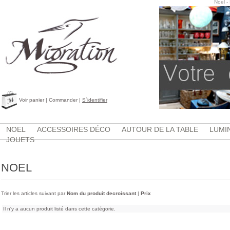
Noel -
Voir panier
|
Commander
|
S´identifier
NOEL
ACCESSOIRES DÉCO
AUTOUR DE LA TABLE
LUMI
JOUETS
NOEL
Trier les articles suivant par
Nom du produit decroissant
|
Prix
Il n'y a aucun produit listé dans cette catégorie.