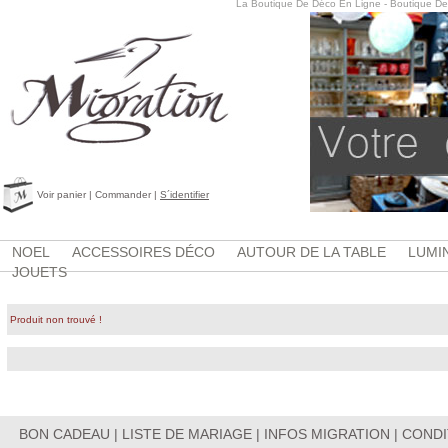
La Boutique De Déco En Ligne - Boutique De
Voir panier
|
Commander
|
S´identifier
NOEL
ACCESSOIRES DÉCO
AUTOUR DE LA TABLE
LUMI
JOUETS
Produit non trouvé !
BON CADEAU
|
LISTE DE MARIAGE
|
INFOS MIGRATION
|
CONDI