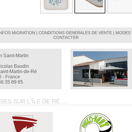
INFOS MIGRATION
|
CONDITIONS GENERALES DE VENTE
|
MODES 
CONTACTER
n Saint-Martin
Nicolas Baudin
aint-Martin-de-Ré
é - France
46 35 89 85
S SUR L'ÎLE DE RÉ ...