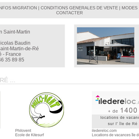
INFOS MIGRATION
|
CONDITIONS GENERALES DE VENTE
|
MODES 
CONTACTER
n Saint-Martin
Nicolas Baudin
aint-Martin-de-Ré
é - France
46 35 89 85
É ...
Philovent
iledereloc.com
Ecole de Kitesurf
Locations de vacances île 