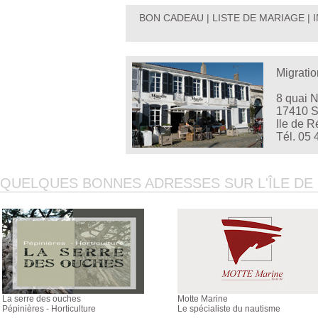
BON CADEAU
|
LISTE DE MARIAGE
|
Migratio
8 quai 
17410 S
Ile de R
Tél. 05 
QUELQUES BONNES ADRESSES SUR L'ÎLE DE R
La serre des ouches
Motte Marine
Pépinières - Horticulture
Le spécialiste du nautisme