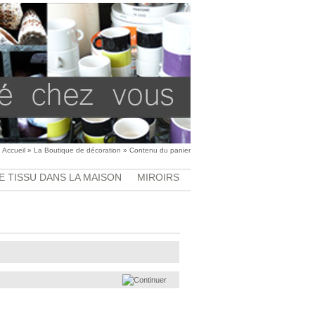
Accueil
»
La Boutique de décoration
»
Contenu du panier
E TISSU DANS LA MAISON
MIROIRS