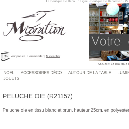
La Boutique De Déco En Ligne - Boutique De Décoration - Pe
Voir panier
|
Commander
|
S´identifier
Accueil
»
La Boutique 
NOEL
ACCESSOIRES DÉCO
AUTOUR DE LA TABLE
LUMI
JOUETS
PELUCHE OIE (R21157)
Peluche oie en tissu blanc et brun, hauteur 25cm, en polyeste