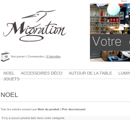
Noel -
Voir panier
|
Commander
|
S´identifier
NOEL
ACCESSOIRES DÉCO
AUTOUR DE LA TABLE
LUMI
JOUETS
NOEL
Trier les articles suivant par
Nom du produit
|
Prix decroissant
Il n'y a aucun produit listé dans cette catégorie.