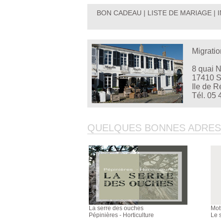
BON CADEAU
|
LISTE DE MARIAGE
|
Migratio
8 quai 
17410 S
Ile de R
Tél. 05 
QUELQUES BONNES ADRESSE
La serre des ouches
Mot
Pépinières - Horticulture
Le 