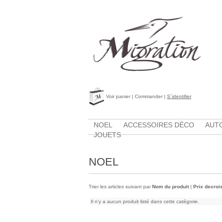
Voir panier
|
Commander
|
S´identifier
NOEL
ACCESSOIRES DÉCO
AUTO
JOUETS
NOEL
Trier les articles suivant par
Nom du produit
|
Prix decroi
Il n'y a aucun produit listé dans cette catégorie.