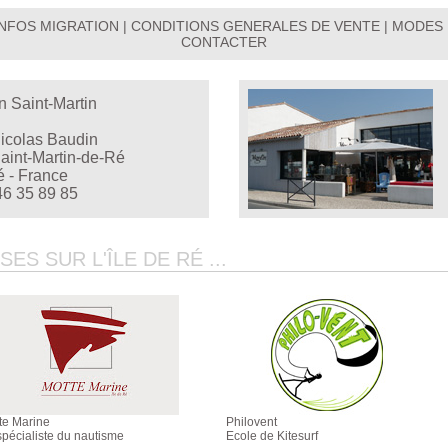
INFOS MIGRATION
|
CONDITIONS GENERALES DE VENTE
|
MODES 
CONTACTER
n Saint-Martin
Nicolas Baudin
aint-Martin-de-Ré
é - France
46 35 89 85
S SUR L'ÎLE DE RÉ ...
te Marine
Philovent
spécialiste du nautisme
Ecole de Kitesurf