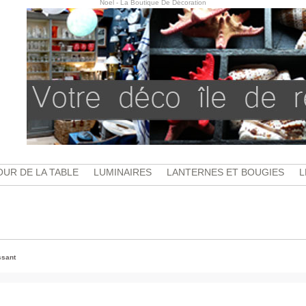
Noel - La Boutique De Décoration
UR DE LA TABLE
LUMINAIRES
LANTERNES ET BOUGIES
L
ssant