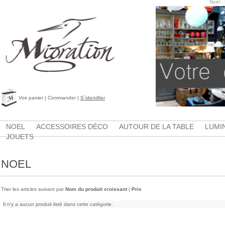
Noel -
Voir panier
|
Commander
|
S´identifier
NOEL
ACCESSOIRES DÉCO
AUTOUR DE LA TABLE
LUMI
JOUETS
NOEL
Trier les articles suivant par
Nom du produit croissant
|
Prix
Il n'y a aucun produit listé dans cette catégorie.