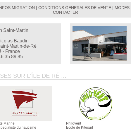
INFOS MIGRATION
|
CONDITIONS GENERALES DE VENTE
|
MODES 
CONTACTER
n Saint-Martin
Nicolas Baudin
aint-Martin-de-Ré
é - France
46 35 89 85
S SUR L'ÎLE DE RÉ ...
te Marine
Philovent
spécialiste du nautisme
Ecole de Kitesurf