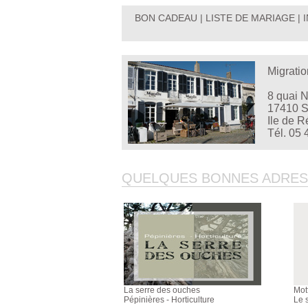
BON CADEAU
|
LISTE DE MARIAGE
|
Migratio
8 quai 
17410 S
Ile de R
Tél. 05 
QUELQUES BONNES ADRESSE
La serre des ouches
Mot
Pépinières - Horticulture
Le 