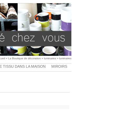
cueil
»
La Boutique de décoration
»
luminaires
»
luminaires
E TISSU DANS LA MAISON
MIROIRS