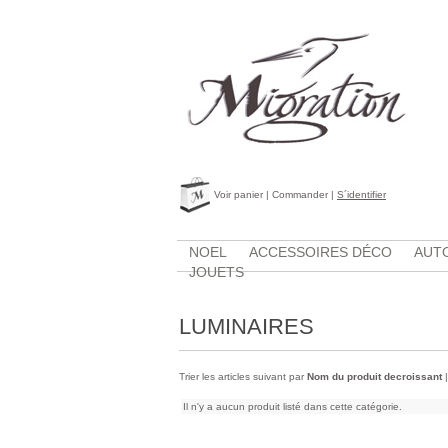
Voir panier
|
Commander
|
S´identifier
NOEL
ACCESSOIRES DÉCO
AUTO
JOUETS
LUMINAIRES
Trier les articles suivant par
Nom du produit decroissant
Il n'y a aucun produit listé dans cette catégorie.