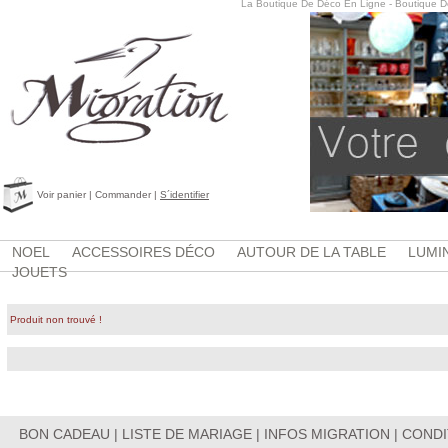
La Boutique De Déco En Ligne - Boutique D
Voir panier
|
Commander
|
S´identifier
NOEL
ACCESSOIRES DÉCO
AUTOUR DE LA TABLE
LUMI
JOUETS
Produit non trouvé !
BON CADEAU
|
LISTE DE MARIAGE
|
INFOS MIGRATION
|
CONDI