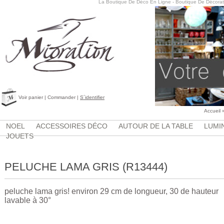
La Boutique De Déco En Ligne - Boutique De Décorat
Voir panier
|
Commander
|
S´identifier
Accueil
NOEL
ACCESSOIRES DÉCO
AUTOUR DE LA TABLE
LUMI
JOUETS
PELUCHE LAMA GRIS (R13444)
peluche lama gris! environ 29 cm de longueur, 30 de hauteur
lavable à 30°