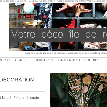
ique De Déco En Ligne - Boutique De Décoration - Globe Terrestre Idéal Pour Votre Décoration I
Accueil
»
La Boutique de décoration
»
accessoires déco
»
objets de déco
UR DE LA TABLE
LUMINAIRES
LANTERNES ET BOUGIES
L
 DÉCORATION
ed bois h 40 cm, diamètre