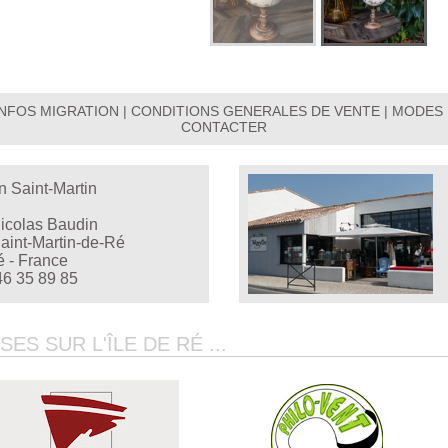
INFOS MIGRATION
|
CONDITIONS GENERALES DE VENTE
|
MODES 
CONTACTER
n Saint-Martin
Nicolas Baudin
aint-Martin-de-Ré
é - France
46 35 89 85
S SUR L'ÎLE DE RÉ ...