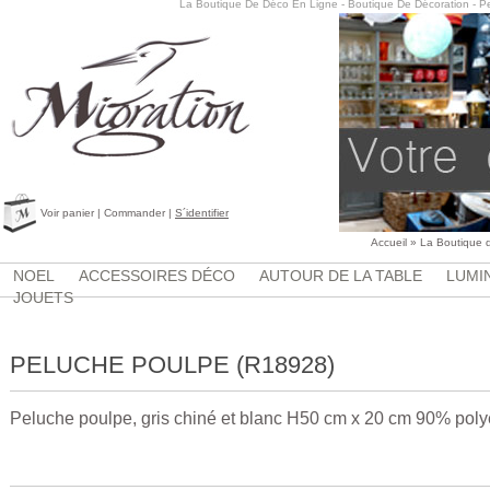
La Boutique De Déco En Ligne - Boutique De Décoration - P
Voir panier
|
Commander
|
S´identifier
Accueil
»
La Boutique 
NOEL
ACCESSOIRES DÉCO
AUTOUR DE LA TABLE
LUMI
JOUETS
PELUCHE POULPE (R18928)
Peluche poulpe, gris chiné et blanc H50 cm x 20 cm 90% poly