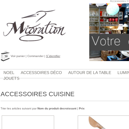
Accessoires C
Voir panier
|
Commander
|
S´identifier
NOEL
ACCESSOIRES DÉCO
AUTOUR DE LA TABLE
LUMI
JOUETS
ACCESSOIRES CUISINE
Trier les articles suivant par
Nom du produit decroissant
|
Prix