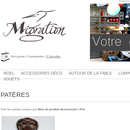
Patères
Voir panier
|
Commander
|
S´identifier
NOEL
ACCESSOIRES DÉCO
AUTOUR DE LA TABLE
LUMI
JOUETS
PATÈRES
Trier les articles suivant par
Nom du produit decroissant
|
Prix