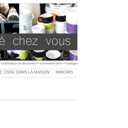
»
La Boutique de décoration
»
accessoires déco
»
horloges
E TISSU DANS LA MAISON
MIROIRS