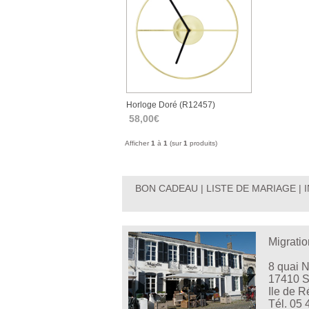
Horloge Doré (r12457)
58,00€
Afficher
1
à
1
(sur
1
produits)
BON CADEAU
|
LISTE DE MARIAGE
|
Migratio
8 quai 
17410 S
Ile de R
Tél. 05 