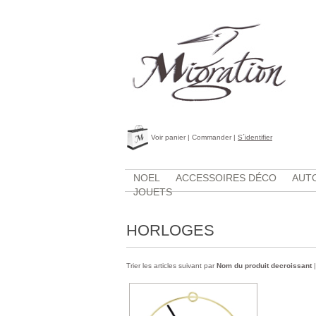
Voir panier
|
Commander
|
S´identifier
NOEL
ACCESSOIRES DÉCO
AUTO
JOUETS
HORLOGES
Trier les articles suivant par
Nom du produit decroissant